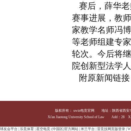
赛后，薛华老
赛事进展，教
家教学名师冯
等老师组建专家
轮次。今后将
院创新型法学
附原新闻链接：http:
版权所有： uwin电竞官网 地址：陕西省西安市咸宁西路2
Xi'an Jiaotong University School of Law Add：28 Xia
球友会平台
|
乐竞体育
|
星空电竞·(中国区)官方网站
|
米兰平台
|
雷竞技网页版登录
|
W